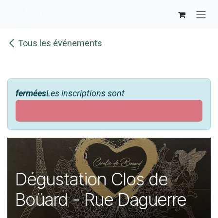
Se rendre au contenu
Tous les événements
fermées
Les inscriptions sont
Dégustation Clos de
Boüard - Rue Daguerre