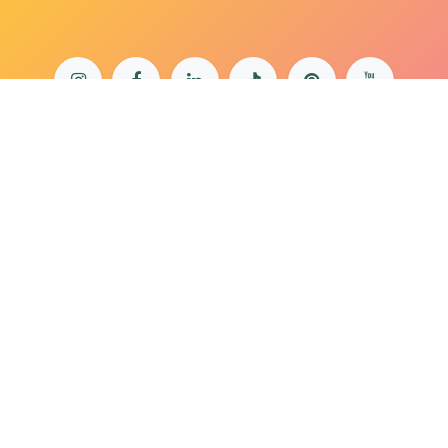
bonjour@lepaonquiboit.com
Le Paon Qui Boit - Buttes-Chaumont
61 rue de Meaux - 75019 Paris
01 40 05 19 03
Le Paon Qui Boit - Rue Daguerre
57 rue Daguerre - 75014 Paris
01 40 47 66 85