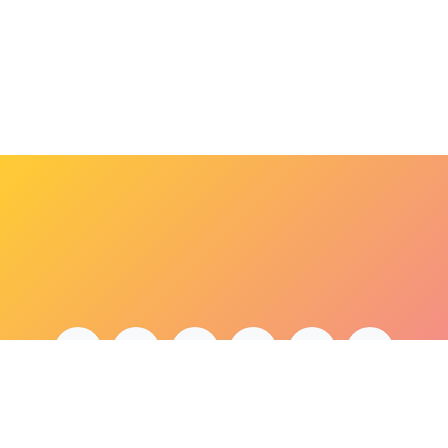
bonjour@lepaonquiboit.com