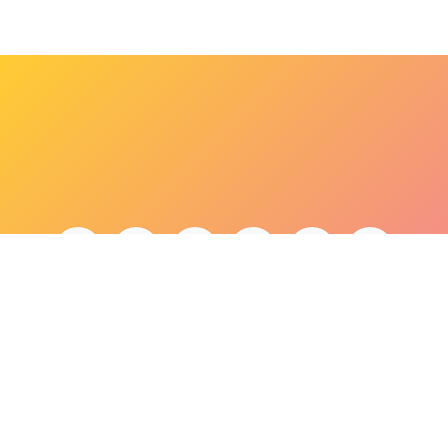
bonjour@lepaonquiboit.com
Le Paon Qui Boit - Buttes-Chaumont
61 rue de Meaux - 75019 Paris
01 40 05 19 03