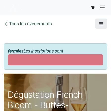
Se rendre au contenu
Tous les événements
fermées
Les inscriptions sont
Dégustation French
Bloom - Buttes-