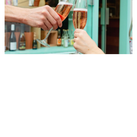
Le Paon Qui Boit
Buttes-Chaumont
61 rue de Meaux
75019 Paris
01 40 05 19 03