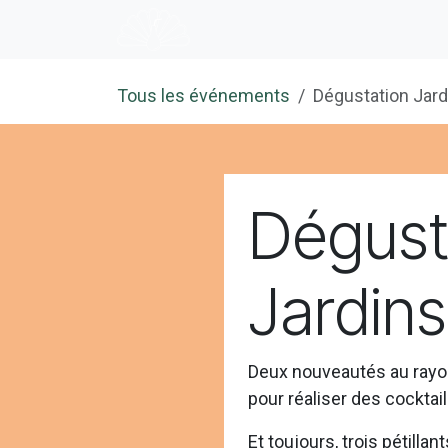
Se rendre au contenu
Accueil
E-shop
Dégustation
Tous les événements
Dégustation Jard
Dégust
Jardins
Deux nouveautés au rayon
pour réaliser des cocktail
Et toujours, trois pétilla