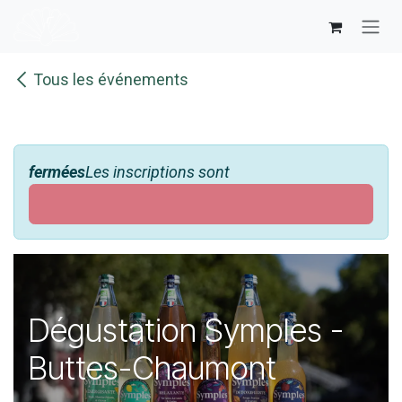
Se rendre au contenu
Tous les événements
fermées
Les inscriptions sont
Dégustation Symples -
Buttes-Chaumont