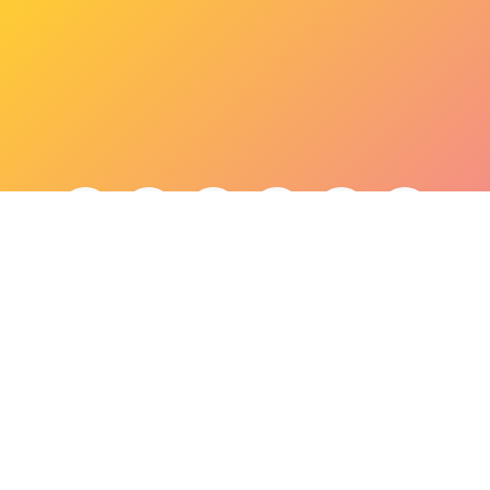
bonjour@lepaonquiboit.com
Le Paon Qui Boit - Buttes-Chaumont
61 rue de Meaux - 75019 Paris
01 40 05 19 03