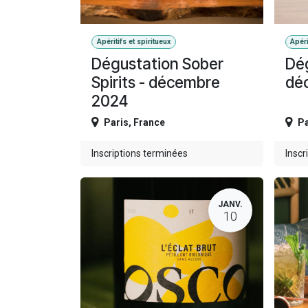
Apéritifs et spiritueux
Apéri
Dégustation Sober
Dég
Spirits - décembre
dé
2024
Paris
,
France
Pa
Inscriptions terminées
Inscr
JANV.
10