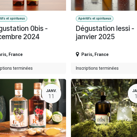
tifs et spiritueux
Apéritifs et spiritueux
ustation 0bis -
Dégustation Iessi -
cembre 2024
janvier 2025
ris
,
France
Paris
,
France
iptions terminées
Inscriptions terminées
JANV.
JA
11