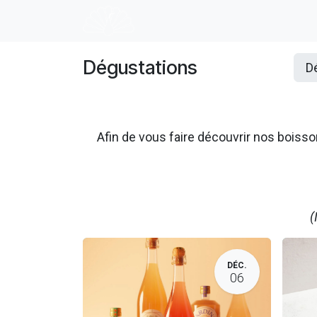
Se rendre au contenu
Accueil
E-shop
Dégustation
Dégustations
D
Afin de vous faire découvrir nos boi
(
DÉC.
06