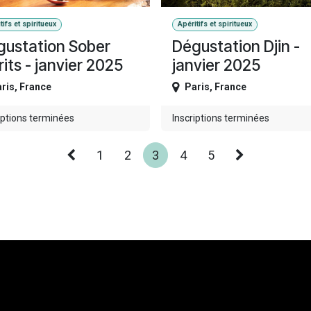
tifs et spiritueux
Apéritifs et spiritueux
gustation Sober
Dégustation Djin -
rits - janvier 2025
janvier 2025
ris
,
France
Paris
,
France
iptions terminées
Inscriptions terminées
1
2
3
4
5