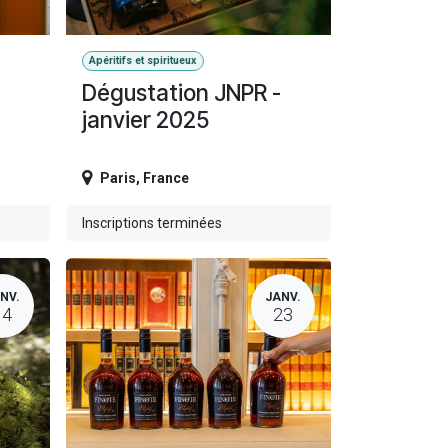
Apéritifs et spiritueux
Dégustation JNPR -
janvier 2025
Paris
,
France
Inscriptions terminées
NV.
JANV.
14
23