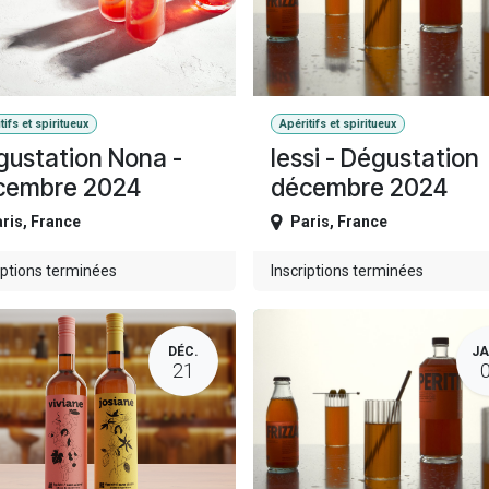
tifs et spiritueux
Apéritifs et spiritueux
ustation Nona -
Iessi - Dégustation
cembre 2024
décembre 2024
ris
,
France
Paris
,
France
iptions terminées
Inscriptions terminées
DÉC.
JA
21