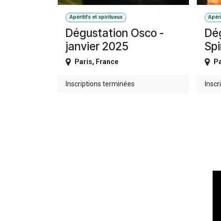
Apéritifs et spiritueux
Apéri
Dégustation Osco -
Dé
janvier 2025
Spi
Paris
,
France
Pa
Inscriptions terminées
Inscr