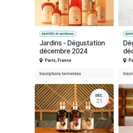
Apéritifs et spiritueux
Apéri
Jardins - Dégustation
Dég
décembre 2024
dé
Paris
,
France
Pa
Inscriptions terminées
Inscr
DÉC.
21