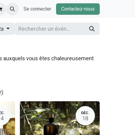
Se connecter
Contactez-nous
ts
ns auxquels vous êtes chaleureusement
!)
ÉC.
DÉC.
14
18