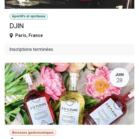
Apéritifs et spiritueux
DJIN
Paris
,
France
Inscriptions terminées
JUIN
28
Boissons gastronomiques