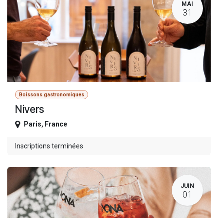
MAI
31
Boissons gastronomiques
Nivers
Paris
,
France
Inscriptions terminées
JUIN
01