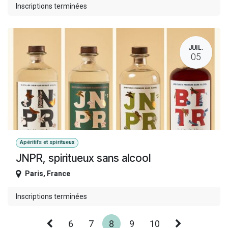
Inscriptions terminées
JUIL.
05
Apéritifs et spiritueux
JNPR, spiritueux sans alcool
Paris
,
France
Inscriptions terminées
6
7
8
9
10