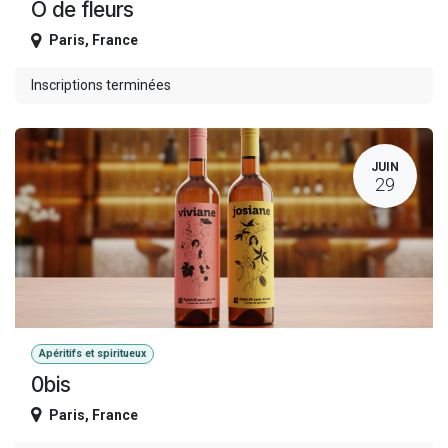
Ô de fleurs
Paris
,
France
Inscriptions terminées
JUIN
29
Apéritifs et spiritueux
0bis
Paris
,
France