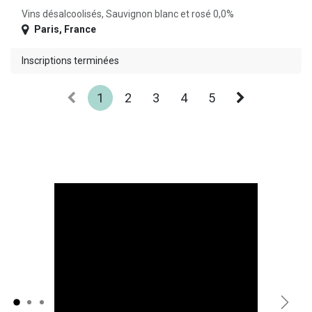
Vins désalcoolisés, Sauvignon blanc et rosé 0,0%
Paris
,
France
Inscriptions terminées
1
2
3
4
5
Précédent
Suiv