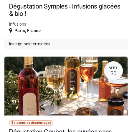
Dégustation Symples : Infusions glacées
& bio !
Infusions
Paris
,
France
Inscriptions terminées
SEPT.
30
Boissons gastronomiques
Dégustation Goubet, les cuvées sans