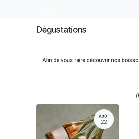
Se rendre au contenu
Accueil
E-shop
Dégustation
Dégustations
Afin de vous faire découvrir nos boi
(
AOÛT
22