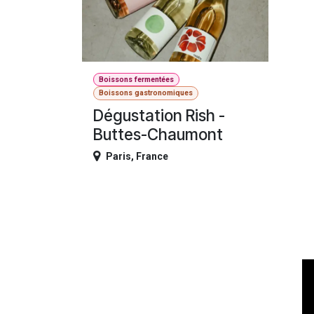
Boissons fermentées
Boissons gastronomiques
Dégustation Rish -
Buttes-Chaumont
Paris
,
France