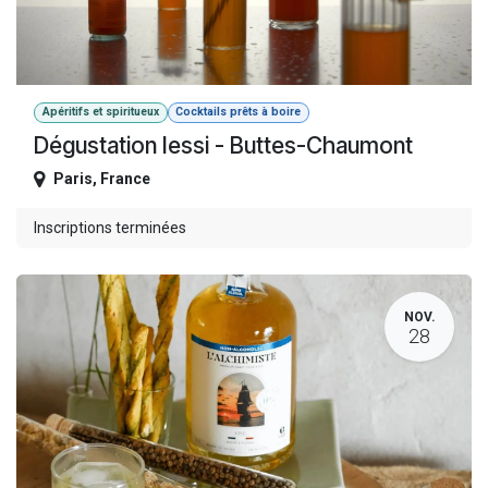
Apéritifs et spiritueux
Cocktails prêts à boire
Dégustation Iessi - Buttes-Chaumont
Paris
,
France
Inscriptions terminées
NOV.
28