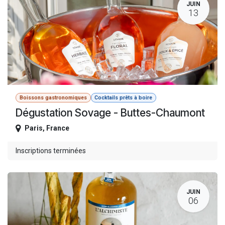
JUIN
13
Boissons gastronomiques
Cocktails prêts à boire
Dégustation Sovage - Buttes-Chaumont
Paris
,
France
Inscriptions terminées
JUIN
06