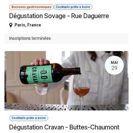
Boissons gastronomiques
Cocktails prêts à boire
Dégustation Sovage - Rue Daguerre
Paris
,
France
Inscriptions terminées
MAI
29
Cocktails prêts à boire
Dégustation Cravan - Buttes-Chaumont