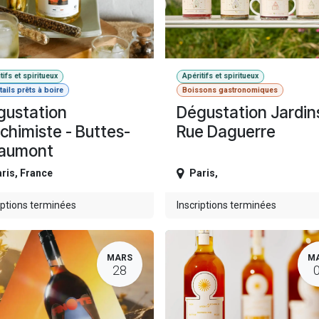
tifs et spiritueux
Apéritifs et spiritueux
ails prêts à boire
Boissons gastronomiques
gustation
Dégustation Jardins
lchimiste - Buttes-
Rue Daguerre
aumont
ris
,
France
Paris
,
iptions terminées
Inscriptions terminées
MARS
M
28