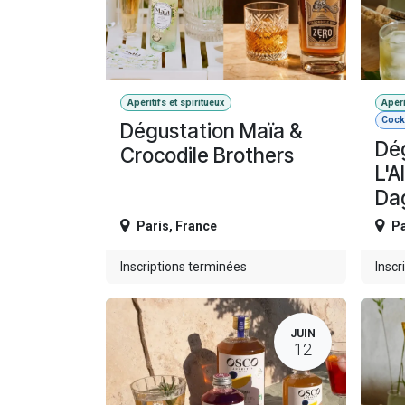
Apéritifs et spiritueux
Apéri
Cockt
Dégustation Maïa &
Dé
Crocodile Brothers
L'A
Da
Paris
,
France
Pa
Inscriptions terminées
Inscr
JUIN
12