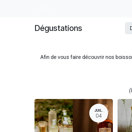
Se rendre au contenu
Accueil
E-shop
Dégustation
Dégustations
Afin de vous faire découvrir nos boi
(
JUIL.
04