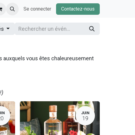
Se connecter
Contactez-nous
és
ns auxquels vous êtes chaleureusement
!)
UIN
JUIN
20
19