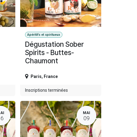
Apéritifs et spiritueux
Dégustation Sober
Spirits - Buttes-
Chaumont
Paris
,
France
Inscriptions terminées
AI
MAI
16
09