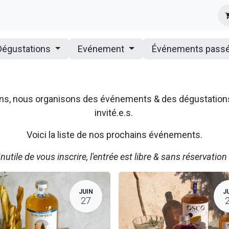
s
Infos Pratiques
Presse
Dégustations
Evénement
Événements pass
ssons, nous organisons des événements & des dégustatio
invité.e.s.
Voici la liste de nos prochains événements.
Inutile de vous inscrire, l'entrée est libre & sans réservation 
JUIN
J
27