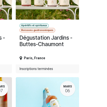
Apéritifs et spiritueux
Boissons gastronomiques
 -
Dégustation Jardins -
Buttes-Chaumont
Paris
,
France
Inscriptions terminées
ARS
MARS
07
06