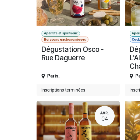
Apéritifs et spiritueux
Apéri
Boissons gastronomiques
Cockt
Dégustation Osco -
Dé
Rue Daguerre
L'A
Ch
Paris
,
Pa
Inscriptions terminées
Inscr
AVR.
04