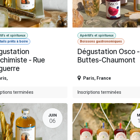
tifs et spiritueux
Apéritifs et spiritueux
ails prêts à boire
Boissons gastronomiques
gustation
Dégustation Osco -
lchimiste - Rue
Buttes-Chaumont
guerre
ris
,
Paris
,
France
iptions terminées
Inscriptions terminées
JUIN
M
06