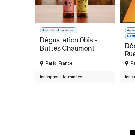
Apéritifs et spiritueux
Apéri
Cockt
Dégustation 0bis -
Dég
Buttes Chaumont
Ru
Paris
,
France
Pa
Inscriptions terminées
Inscr