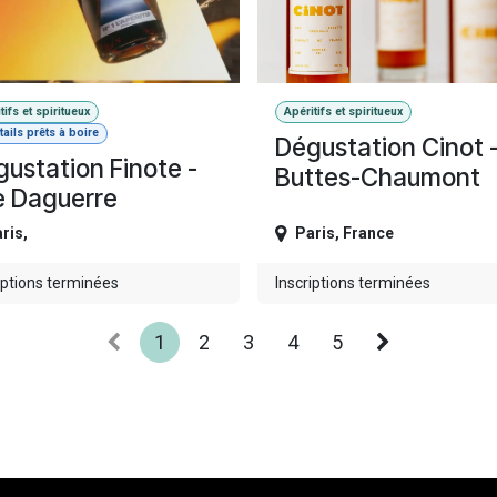
tifs et spiritueux
Apéritifs et spiritueux
ails prêts à boire
Dégustation Cinot 
ustation Finote -
Buttes-Chaumont
e Daguerre
ris
,
Paris
,
France
iptions terminées
Inscriptions terminées
1
2
3
4
5