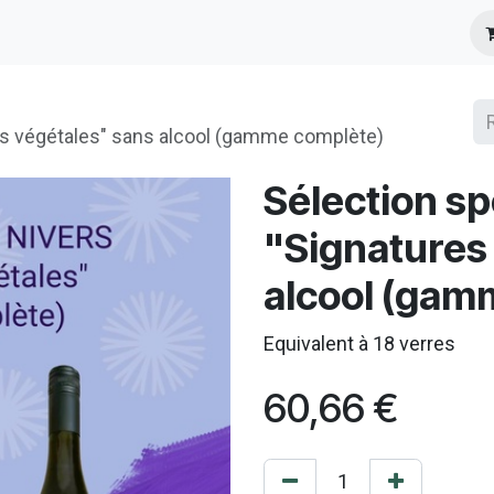
s
Infos Pratiques
Presse
es végétales" sans alcool (gamme complète)
Sélection sp
"Signatures
alcool (gam
Equivalent à 18 verres
60,66
€