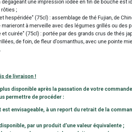
n dégageant une impression iodée en fin de bouche est 
 rôties ;
 et hespéridée" (75cl) : assemblage de thé Fujian, de Chine
marieront à merveille avec des légumes grillés ou des pl
 et cuirée" (75cl) : portée par des grands crus de thés ja
illées, de foin, de fleur d'osmanthus, avec une pointe mie
.
s de livraison !
 plus disponible après la passation de votre commande
ous permettre de procéder :
uit est envisageable, à un report du retrait de la com
disponible, par un produit d’une valeur équivalente ;