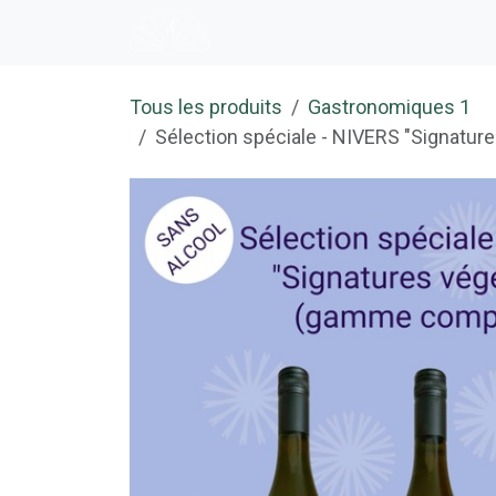
Se rendre au contenu
Accueil
E-shop
Dégustation
Tous les produits
Gastronomiques 1
Sélection spéciale - NIVERS "Signatur