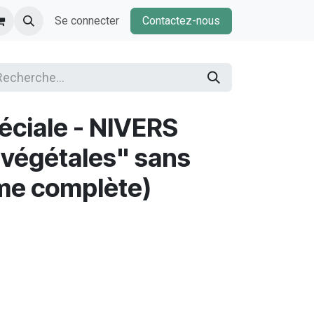
Se connecter
Contactez-nous
éciale - NIVERS
 végétales" sans
me complète)