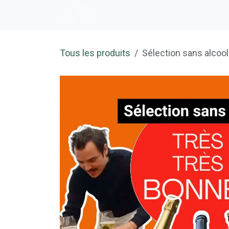
Se rendre au contenu
Accueil
E-shop
Dégustation
Tous les produits
Sélection sans alcool