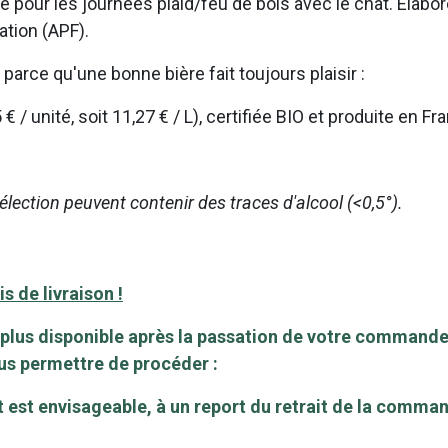
ue pour les journées plaid/feu de bois avec le chat. Elabo
ation (APF).
arce qu'une bonne bière fait toujours plaisir :
 / unité, soit 11,27 € / L), certifiée BIO et produite en Fr
ection peuvent contenir des traces d'alcool (<0,5°).
s de livraison !
 plus disponible après la passation de votre commande
ous permettre de procéder :
uit est envisageable, à un report du retrait de la com