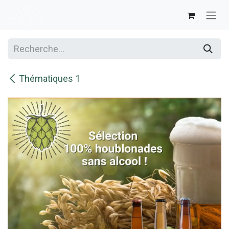
Se rendre au contenu
Thématiques 1