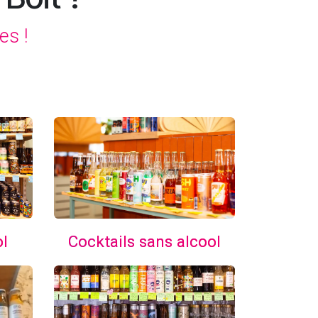
es !
Cocktails sans alcool
ol