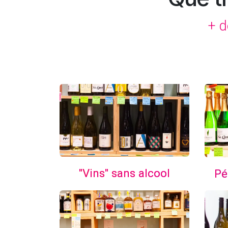
+ d
"Vins" sans alcool
Pé