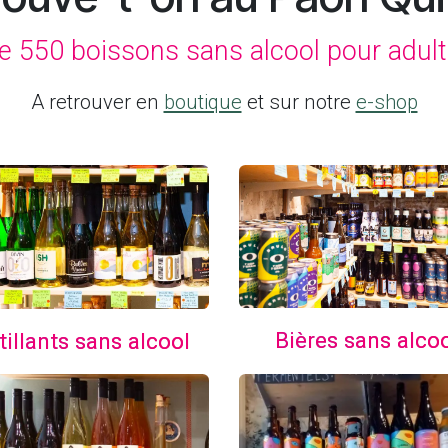
e 550 boissons sans alcool pour adult
A retrouver en
boutique
et sur notre
e-shop
Bières sans alco
tillants sans alcool