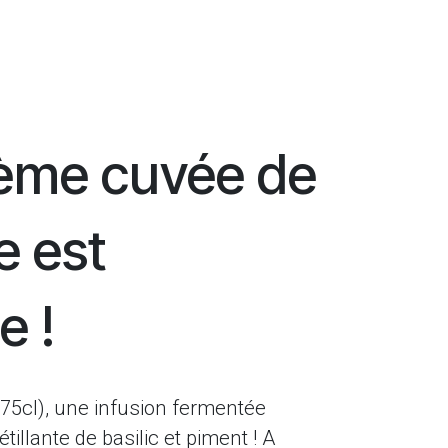
ème​ cuvée de
e est
e !
(75cl), une infusion fermentée
tillante de basilic et piment ! A