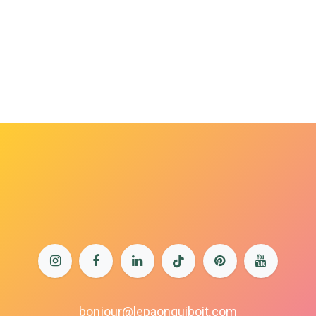
bonjour@lepaonquiboit.com