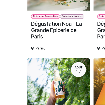
Boissons fermentées
Boissons douces
Bois
Dégustation Noa - La
Dég
Grande Epicerie de
Gra
Paris
Par
Paris
,
Pa
AOÛT
27