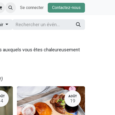
Se connecter
Contactez-nous
nir
ns auxquels vous êtes chaleureusement
!)
OÛT
AOÛT
14
19