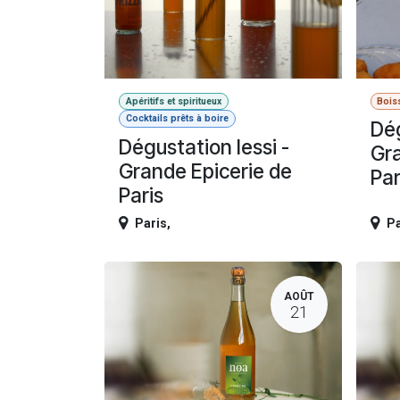
Apéritifs et spiritueux
Bois
Cocktails prêts à boire
Dé
Dégustation Iessi -
Gra
Grande Epicerie de
Par
Paris
Paris
,
Pa
AOÛT
21