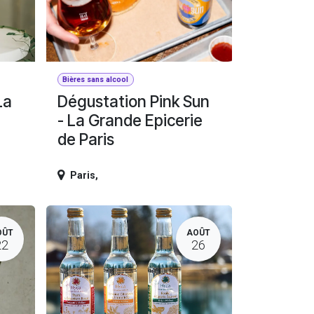
Bières sans alcool
La
Dégustation Pink Sun
- La Grande Epicerie
de Paris
Paris
,
OÛT
AOÛT
22
26