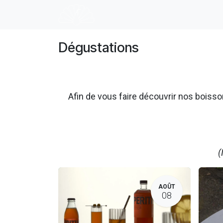
Se rendre au contenu
Accueil
E-shop
Dégustation
Dégustations
Afin de vous faire découvrir nos boi
(
AOÛT
08