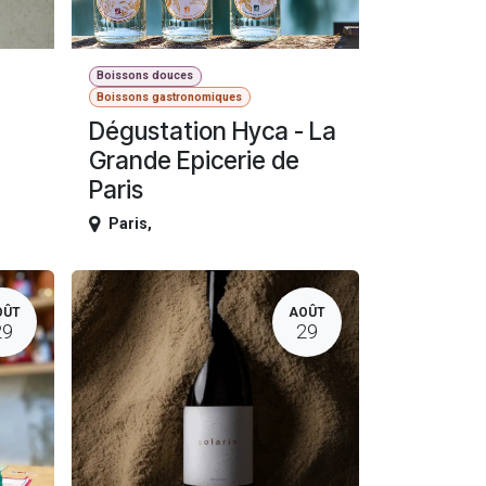
Boissons douces
Boissons gastronomiques
Dégustation Hyca - La
Grande Epicerie de
Paris
Paris
,
OÛT
AOÛT
29
29