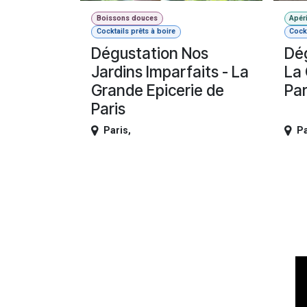
Boissons douces
Apéri
Cocktails prêts à boire
Cockt
Dégustation Nos
Dég
Jardins Imparfaits - La
La 
Grande Epicerie de
Par
Paris
Paris
,
Pa