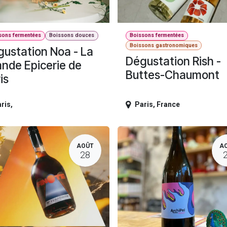
sons fermentées
Boissons douces
Boissons fermentées
Boissons gastronomiques
ustation Noa - La
Dégustation Rish -
nde Epicerie de
Buttes-Chaumont
is
ris
,
Paris
,
France
AOÛT
A
28