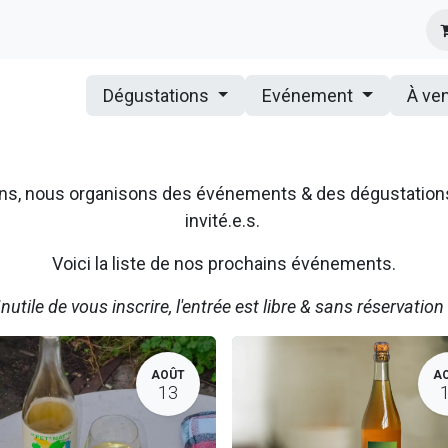
s
Infos Pratiques
Presse
Dégustations
Evénement
À ve
ssons, nous organisons des événements & des dégustatio
invité.e.s.
Voici la liste de nos prochains événements.
Inutile de vous inscrire, l'entrée est libre & sans réservation 
AOÛT
A
13