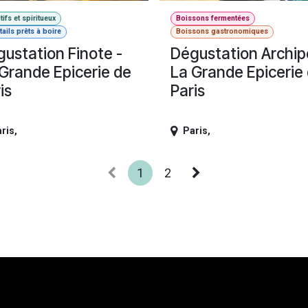
tifs et spiritueux
Boissons fermentées
ails prêts à boire
Boissons gastronomiques
ustation Finote -
Dégustation Archipe
Grande Epicerie de
La Grande Epicerie
is
Paris
ris
,
Paris
,
1
2