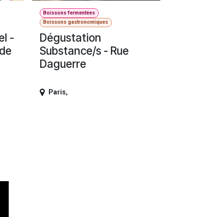
Boissons fermentées
Boissons gastronomiques
l -
Dégustation
 de
Substance/s - Rue
Daguerre
Paris
,