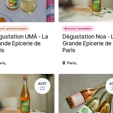
sons gastronomiques
Boissons fermentées
gustation UMÀ - La
Dégustation Noa - 
nde Epicerie de
Grande Epicerie de
is
Paris
ris
,
Paris
,
AOÛT
A
22