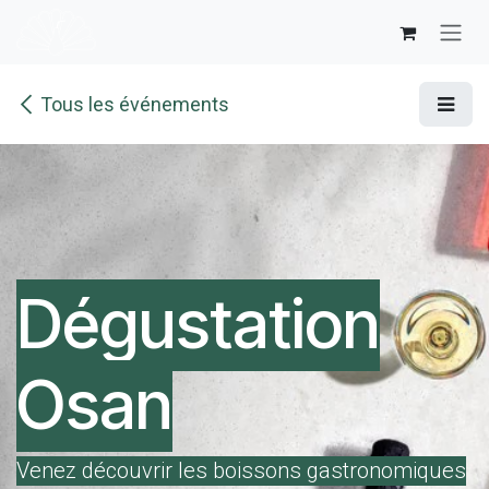
Se rendre au contenu
Tous les événements
Dégustation
Osan
Venez découvrir les boissons gastronomiques