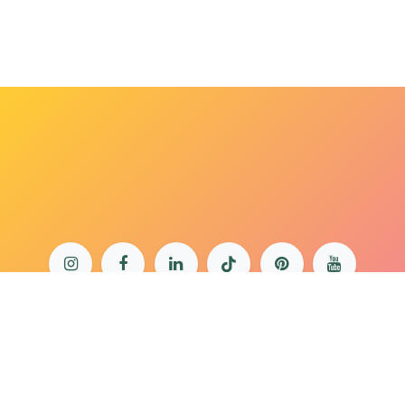
bonjour@lepaonquiboit.com
Le Paon Qui Boit - Buttes-Chaumont