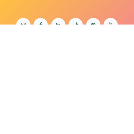
bonjour@lepaonquiboit.com
Le Paon Qui Boit - Buttes-Chaumont
61 rue de Meaux - 75019 Paris
01 40 05 19 03
Le Paon Qui Boit - Rue Daguerre
57 rue Daguerre - 75014 Paris
01 40 47 66 85