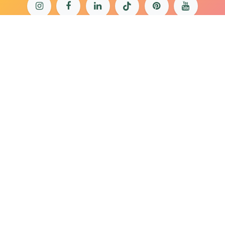
bonjour@lepaonquiboit.com
Le Paon Qui Boit - Buttes-Chaumont
61 rue de Meaux - 75019 Paris
01 40 05 19 03
Le Paon Qui Boit - Rue Daguerre
57 rue Daguerre - 75014 Paris
01 40 47 66 85
Mentions légales
Politique de confidentialité
Conditions générales de
vente