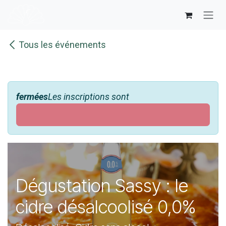
Se rendre au contenu
Tous les événements
fermées
Les inscriptions sont
Dégustation Sassy : le
cidre désalcoolisé 0,0%