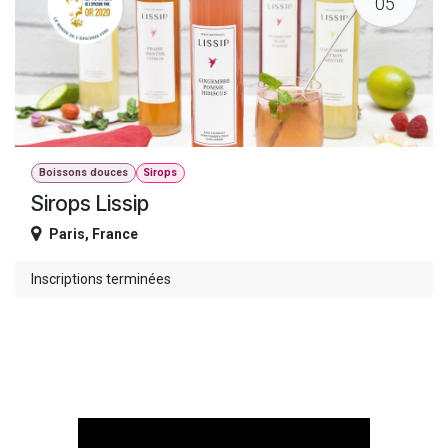
05
Boissons douces
Sirops
Sirops Lissip
Paris
,
France
Inscriptions terminées