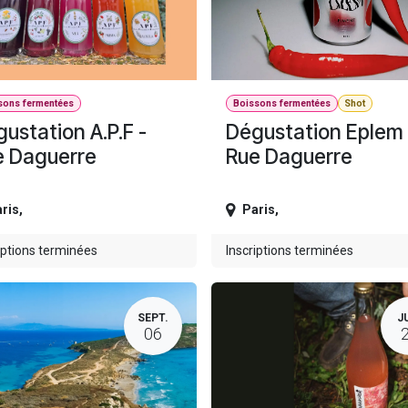
sons fermentées
Boissons fermentées
Shot
ustation A.P.F -
Dégustation Eplem 
e Daguerre
Rue Daguerre
ris
,
Paris
,
iptions terminées
Inscriptions terminées
SEPT.
J
06