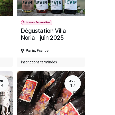
Boissons fermentées
Dégustation Villa
Noria - juin 2025
Paris
,
France
Inscriptions terminées
VR.
AVR.
18
17