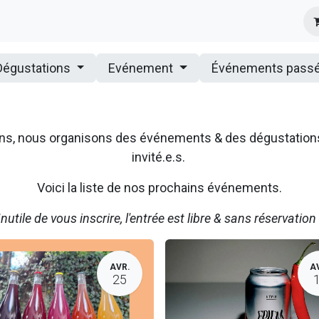
s
Infos Pratiques
Presse
Dégustations
Evénement
Événements pass
ssons, nous organisons des événements & des dégustatio
invité.e.s.
Voici la liste de nos prochains événements.
Inutile de vous inscrire, l'entrée est libre & sans réservation 
AVR.
A
25