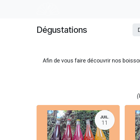
Se rendre au contenu
Accueil
E-shop
Dégustation
Dégustations
Afin de vous faire découvrir nos boi
(
JUIL.
11