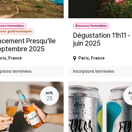
sons fermentées
Boissons fermentées
sons gastronomiques
Dégustation 11h11 -
cement Presqu'île
juin 2025
septembre 2025
ris
,
France
Paris
,
France
iptions terminées
Inscriptions terminées
AVR.
A
25