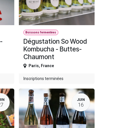
Boissons fermentées
-
Dégustation So Wood
Kombucha - Buttes-
Chaumont
Paris
,
France
Inscriptions terminées
UIN
JUIN
27
16