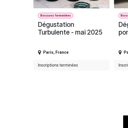
Boissons fermentées
Bois
Dégustation
Dég
Turbulente - mai 2025
pom
Paris
,
France
Pa
Inscriptions terminées
Inscr