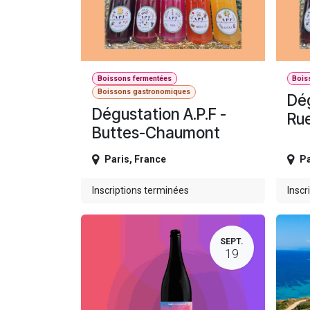
Boissons fermentées
Bois
Boissons gastronomiques
Dég
Dégustation A.P.F -
Ru
Buttes-Chaumont
Paris
,
France
Pa
Inscriptions terminées
Inscr
SEPT.
19