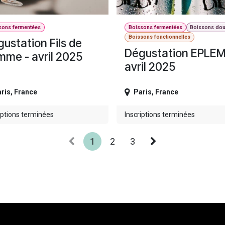
sons fermentées
Boissons fermentées
Boissons do
Boissons fonctionnelles
ustation Fils de
Dégustation EPLEM
me - avril 2025
avril 2025
ris
,
France
Paris
,
France
iptions terminées
Inscriptions terminées
1
2
3