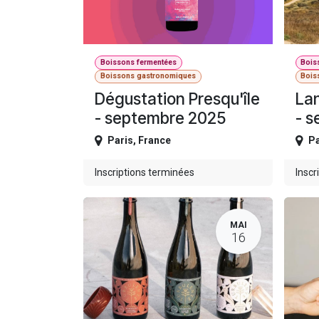
Boissons fermentées
Bois
Boissons gastronomiques
Bois
Dégustation Presqu'île
Lan
- septembre 2025
- 
Paris
,
France
Pa
Inscriptions terminées
Inscr
MAI
16