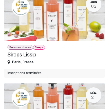
JUIN
05
Boissons douces
Sirops
Sirops Lissip
Paris
,
France
Inscriptions terminées
DÉC.
21