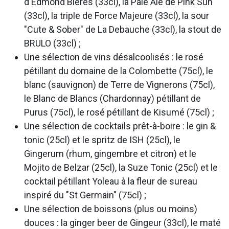
d'Edmond Bières (33cl), la Pale Ale de Pink Sun
(33cl), la triple de Force Majeure (33cl), la sour
"Cute & Sober" de La Debauche (33cl), la stout de
BRULO (33cl) ;
Une sélection de vins désalcoolisés : le rosé
pétillant du domaine de la Colombette (75cl), le
blanc (sauvignon) de Terre de Vignerons (75cl),
le Blanc de Blancs (Chardonnay) pétillant de
Purus (75cl), le rosé pétillant de Kisumé (75cl) ;
Une sélection de cocktails prêt-à-boire : le gin &
tonic (25cl) et le spritz de ISH (25cl), le
Gingerum (rhum, gingembre et citron) et le
Mojito de Belzar (25cl), la Suze Tonic (25cl) et le
cocktail pétillant Yoleau à la fleur de sureau
inspiré du "St Germain" (75cl) ;
Une sélection de boissons (plus ou moins)
douces : la ginger beer de Gingeur (33cl), le maté