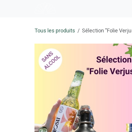
Se rendre au contenu
Accueil
E-shop
Dégustation
Tous les produits
Sélection "Folie Verju