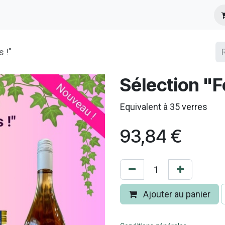
s
Infos Pratiques
Presse
s !"
Sélection "Fo
Equivalent à 35 verres
93,84
€
Ajouter au panier