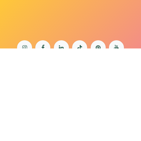
bonjour@lepaonquiboit.com
Le Paon Qui Boit - Buttes-Chaumont
61 rue de Meaux - 75019 Paris
01 40 05 19 03
Le Paon Qui Boit - Rue Daguerre