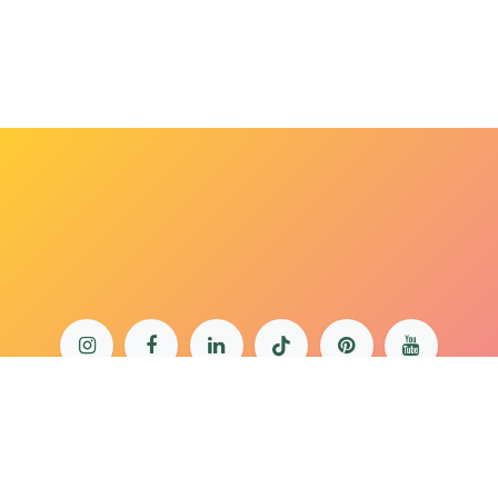
bonjour@lepaonquiboit.com
Le Paon Qui Boit - Buttes-Chaumont