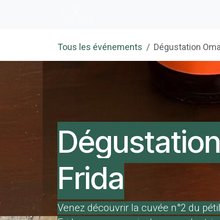
Se rendre au contenu
Accueil
E-shop
Dégustation
Tous les événements
Dégustation Oma 
Dégustatio
Frida
Venez découvrir la cuvée n°2 du péti