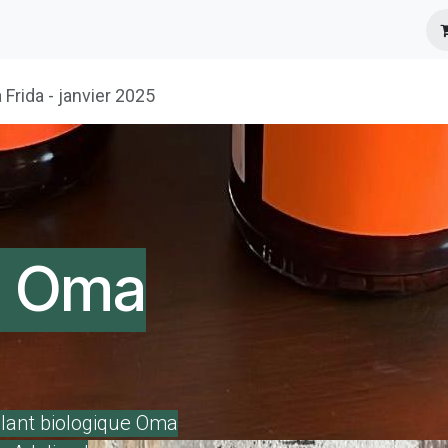
s
Infos Pratiques
Presse
Frida - janvier 2025
n Oma
llant biologique Oma