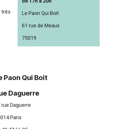
de 17h à 20h
 très
Le Paon Qui Boit
61 rue de Meaux
75019
e Paon Qui Boit
ue Daguerre
 rue Daguerre
014 Paris