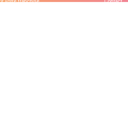
ir votre franchise
Contact
bonjour@lepaonquiboit.com
Le Paon Qui Boit - Buttes-Chaumont
61 rue de Meaux - 75019 Paris
01 40 05 19 03