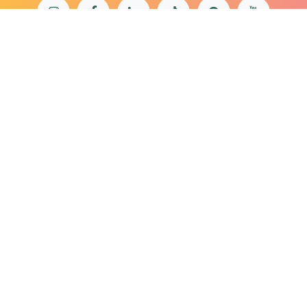
bonjour@lepaonquiboit.com
Le Paon Qui Boit - Buttes-Chaumont
61 rue de Meaux - 75019 Paris
01 40 05 19 03
Le Paon Qui Boit - Rue Daguerre
57 rue Daguerre - 75014 Paris
01 40 47 66 85
Mentions légales
Politique de confidentialité
Conditions générales de
vente