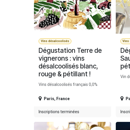
Vins désalcoolisés
Vins
Dégustation Terre de
Dég
vignerons : vins
Sau
désalcoolisés blanc,
pét
rouge & pétillant !
Vin d
Vins désalcoolisés français 0,0%
Paris
,
France
Pa
Inscriptions terminées
Inscr