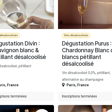
 désalcoolisés
Vins désalcoolisés
ustation Divin :
Dégustation Purus :
vignon blanc &
Chardonnay Blanc 
illant désalcoolisé
blancs pétillant
désalcoolisé
ésalcoolisé, pétillant
Vin désalcoolisé 0,0%, pétillant,
alternative au champagne
ris
,
France
Paris
,
France
iptions terminées
Inscriptions terminées