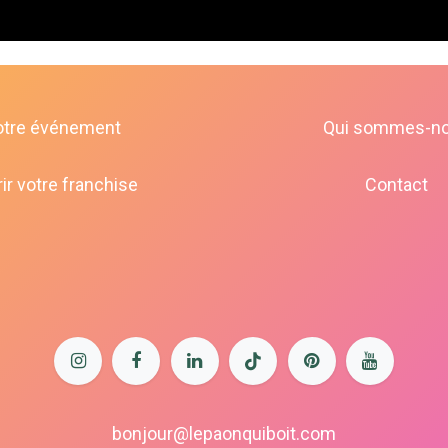
otre événement
Qui sommes-n
ir votre franchise
Contact
bonjour@lepaonquiboit.com