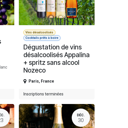
Vins désalcoolisés
Cocktails prêts à boire
s
Dégustation de vins
désalcoolisés Appalina
+ spritz sans alcool
lanc
Nozeco
Paris
,
France
Inscriptions terminées
ÉC.
DÉC.
23
30