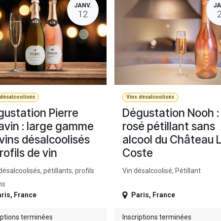
JANV.
JA
12
 désalcoolisés
Vins désalcoolisés
ustation Pierre
Dégustation Nooh : 
vin : large gamme
rosé pétillant sans
vins désalcoolisés
alcool du Château 
rofils de vin
Coste
désalcoolisés, pétillants, profils
Vin désalcoolisé, Pétillant
ns
ris
,
France
Paris
,
France
iptions terminées
Inscriptions terminées