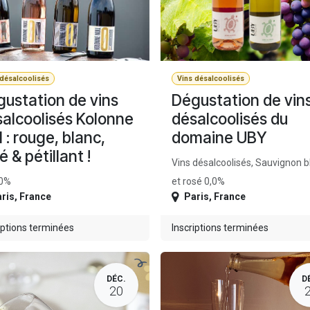
 désalcoolisés
Vins désalcoolisés
ustation de vins
Dégustation de vin
alcoolisés Kolonne
désalcoolisés du
l : rouge, blanc,
domaine UBY
é & pétillant !
Vins désalcoolisés, Sauvignon b
 0%
et rosé 0,0%
ris
,
France
Paris
,
France
iptions terminées
Inscriptions terminées
DÉC.
D
20