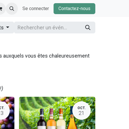
Se connecter
Contactez-nous
ts
ns auxquels vous êtes chaleureusement
!)
CT.
OCT.
13
21