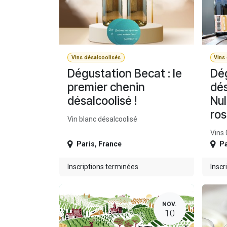
Vins désalcoolisés
Vins
Dégustation Becat : le
Dég
premier chenin
dés
désalcoolisé !
Nul
ros
Vin blanc désalcoolisé
Vins
Paris
,
France
Pa
Inscriptions terminées
Inscr
NOV.
10