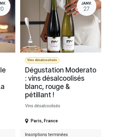
NV.
JANV.
20
27
Vins désalcoolisés
le
Dégustation Moderato
: vins désalcoolisés
La
blanc, rouge &
pétillant !
Vins désalcoolisés
Paris
,
France
Inscriptions terminées