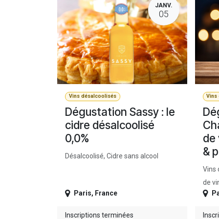
JANV.
05
Vins désalcoolisés
Vins
Dégustation Sassy : le
Dég
cidre désalcoolisé
Cha
0,0%
de 
& p
Désalcoolisé, Cidre sans alcool
Vins 
de vi
Paris
,
France
Pa
Inscriptions terminées
Inscr