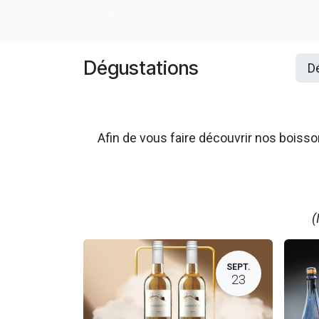
Se rendre au contenu
Accueil
E-shop
Dégustation
Dégustations
D
Afin de vous faire découvrir nos boi
(
SEPT.
23